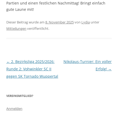
Partien und einen festlichen Nachmittag! Bringt einfach
gute Laune mit!
Dieser Beitrag wurde am
8. November 2025
von
Lydia
unter
Mitteilungen
veröffentlicht.
Beitragsnavigation
←
2. Bezirksliga 2025/2026:
Nikolaus-Turnier: Ein voller
Runde 2: Vohwinkler SC II
Erfolg!
→
gegen SK Tornado Wuppertal
VEREINSMITGLIED?
Anmelden