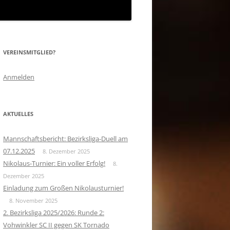
VEREINSMITGLIED?
Anmelden
AKTUELLES
Mannschaftsbericht: Bezirksliga-Duell am
07.12.2025
8. Dezember 2025
Nikolaus-Turnier: Ein voller Erfolg!
8.
Dezember 2025
Einladung zum Großen Nikolausturnier!
8. November 2025
2. Bezirksliga 2025/2026: Runde 2:
Vohwinkler SC II gegen SK Tornado