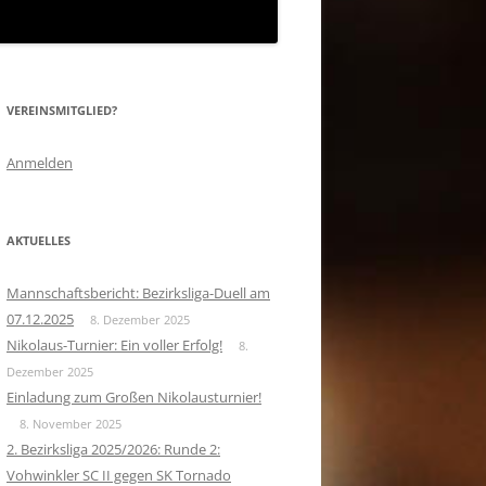
VEREINSMITGLIED?
Anmelden
AKTUELLES
Mannschaftsbericht: Bezirksliga-Duell am
07.12.2025
8. Dezember 2025
Nikolaus-Turnier: Ein voller Erfolg!
8.
Dezember 2025
Einladung zum Großen Nikolausturnier!
8. November 2025
2. Bezirksliga 2025/2026: Runde 2:
Vohwinkler SC II gegen SK Tornado