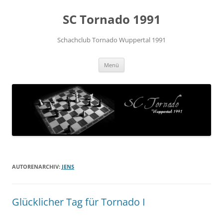
Zum
Inhalt
SC Tornado 1991
springen
Schachclub Tornado Wuppertal 1991
Menü
AUTORENARCHIV:
JENS
Glücklicher Tag für Tornado I