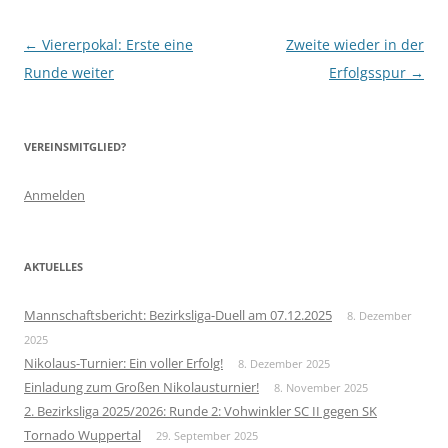
Beitragsnavigation
←
Viererpokal: Erste eine
Zweite wieder in der
Runde weiter
Erfolgsspur
→
VEREINSMITGLIED?
Anmelden
AKTUELLES
Mannschaftsbericht: Bezirksliga-Duell am 07.12.2025
8. Dezember
2025
Nikolaus-Turnier: Ein voller Erfolg!
8. Dezember 2025
Einladung zum Großen Nikolausturnier!
8. November 2025
2. Bezirksliga 2025/2026: Runde 2: Vohwinkler SC II gegen SK
Tornado Wuppertal
29. September 2025