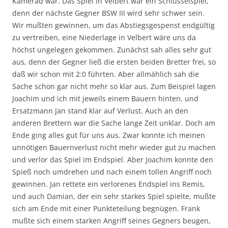
Kamerad war. Das Spiel in Velbert war ein Schlüsselspiel,
denn der nächste Gegner BSW III wird sehr schwer sein.
Wir mußten gewinnen, um das Abstiegsgespenst endgültig
zu vertreiben, eine Niederlage in Velbert wäre uns da
höchst ungelegen gekommen. Zunächst sah alles sehr gut
aus, denn der Gegner ließ die ersten beiden Bretter frei, so
daß wir schon mit 2:0 führten. Aber allmählich sah die
Sache schon gar nicht mehr so klar aus. Zum Beispiel lagen
Joachim und ich mit jeweils einem Bauern hinten, und
Ersatzmann Jan stand klar auf Verlust. Auch an den
anderen Brettern war die Sache lange Zeit unklar. Doch am
Ende ging alles gut für uns aus. Zwar konnte ich meinen
unnötigen Bauernverlust nicht mehr wieder gut zu machen
und verlor das Spiel im Endspiel. Aber Joachim konnte den
Spieß noch umdrehen und nach einem tollen Angriff noch
gewinnen. Jan rettete ein verlorenes Endspiel ins Remis,
und auch Damian, der ein sehr starkes Spiel spielte, mußte
sich am Ende mit einer Punkteteilung begnügen. Frank
mußte sich einem starken Angriff seines Gegners beugen,